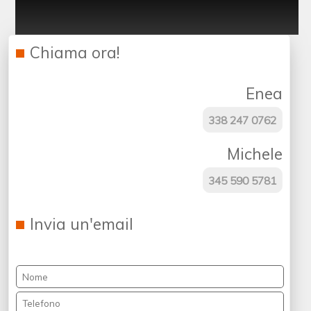
Chiama ora!
Enea
338 247 0762
Michele
345 590 5781
Invia un'email