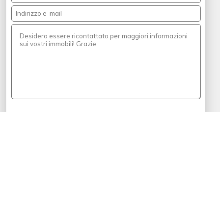
.
Privacy Informativa art. 13, GDPR 2016/679
Ho letto l'informativa su privacy e presto il consenso al
trattamento dei dati per i fini lì indicati.
Chiedi una valutazione