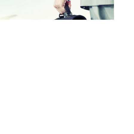
CONTRATTO
In vendita
In locazione