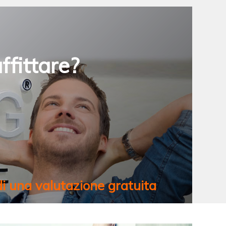
ffittare?
i una valutazione gratuita