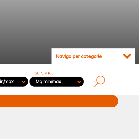
Naviga per categorie
SUPERFICE
in/max
Mq min/max