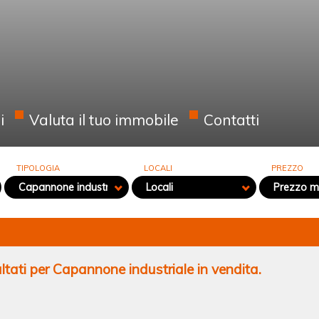
i
Valuta il tuo immobile
Contatti
TIPOLOGIA
LOCALI
PREZZO
Capannone industriale
Locali
Prezzo m
ultati per Capannone industriale in vendita.