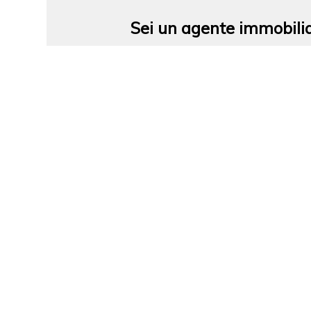
Sei un agente immobili
Affiliati con noi in franchisi
indipendente utilizzando il nos
metodo collaudato
RICHIEDI INFO
CASE PER LOCALITÀ
Case a Taranto
Case a San Giorgio Ionico
Case a Grottaglie