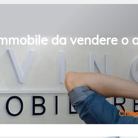
mmobile da vendere o a
Chied