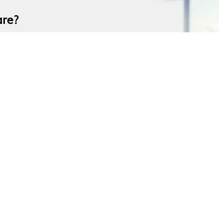
are?
ng e gestisci la tua agenzia autonoma e
tro marchio registrato e il nostro
COMMERCIALI
PER NUMERO DI VANI
Locali commerciali
Monovani
Terreni edificabili
Bivani
Capannoni industriali
Trivani