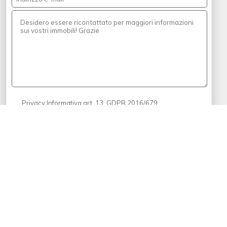
.
Privacy Informativa art. 13, GDPR 2016/679
Ho letto l'informativa su privacy e presto il consenso al
trattamento dei dati per i fini lì indicati.
Chiedi una valutazione
Sai quanto vale la tua casa?